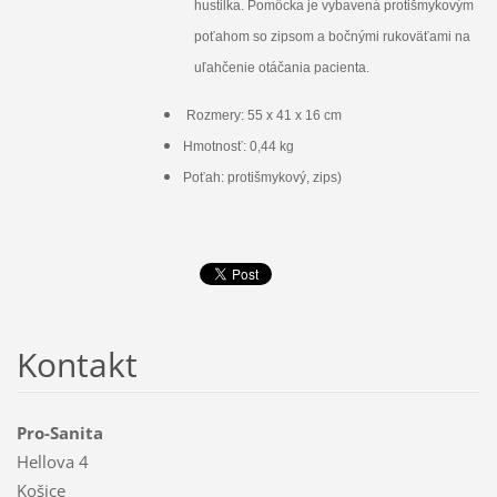
hustilka. Pomôcka je vybavená protišmykovým
poťahom so zipsom a bočnými rukoväťami na
uľahčenie otáčania pacienta.
Rozmery: 55 x 41 x 16 cm
Hmotnosť: 0,44 kg
Poťah: protišmykový, zips)
Kontakt
Pro-Sanita
Hellova 4
Košice